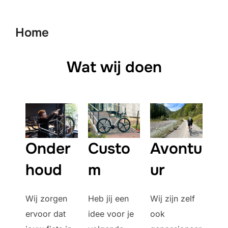
Home
Wat wij doen
Onder
Avontu
Custo
houd
ur
m
Wij zorgen
Wij zijn zelf
Heb jij een
ervoor dat
ook
idee voor je