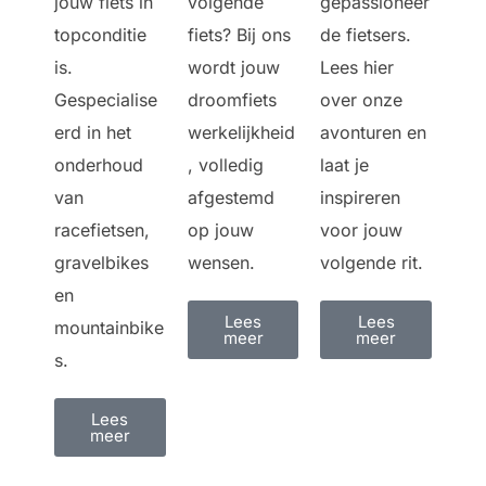
jouw fiets in
gepassioneer
volgende
topconditie
de fietsers.
fiets? Bij ons
is.
Lees hier
wordt jouw
Gespecialise
over onze
droomfiets
erd in het
avonturen en
werkelijkheid
onderhoud
laat je
, volledig
van
inspireren
afgestemd
racefietsen,
voor jouw
op jouw
gravelbikes
volgende rit.
wensen.
en
Lees
Lees
mountainbike
meer
meer
s.
Lees
meer