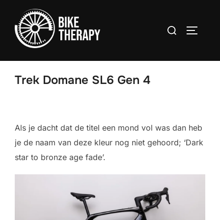
Ga
naar
Zoek
TOGGLE
de
naar:
inhoud
Trek Domane SL6 Gen 4
Als je dacht dat de titel een mond vol was dan heb
je de naam van deze kleur nog niet gehoord; ‘Dark
star to bronze age fade’.