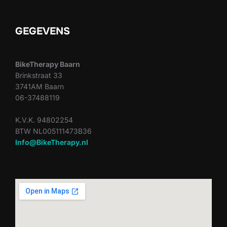
GEGEVENS
BikeTherapy Baarn
Brinkstraat 33
3741AM Baarn
06-37488119
K.V.K. 94802254
BTW NL005111473B36
Info@BikeTherapy.nl