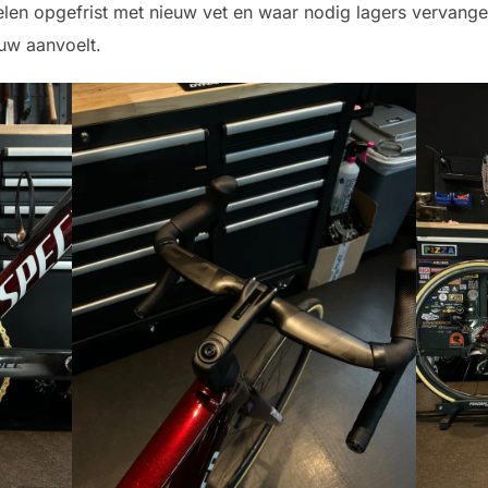
len opgefrist met nieuw vet en waar nodig lagers vervangen,
uw aanvoelt.