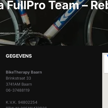
 FullPro Team – Re
GEGEVENS
BikeTherapy Baarn
Brinkstraat 33
3741AM Baarn
06-37488119
K.V.K. 94802254