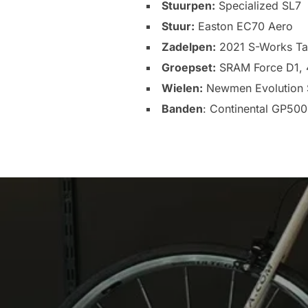
Stuurpen:
Specialized SL7
Stuur:
Easton EC70 Aero
Zadelpen:
2021 S-Works Ta
Groepset:
SRAM Force D1, 
Wielen:
Newmen Evolution 
Banden
: Continental GP50
Bericht
navigatie