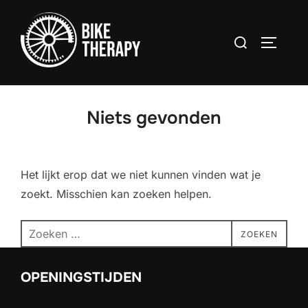
Ga
naar
Zoek
TOGGLE
de
naar:
inhoud
Niets gevonden
Het lijkt erop dat we niet kunnen vinden wat je
zoekt. Misschien kan zoeken helpen.
Zoek
ZOEKEN
naar:
OPENINGSTIJDEN